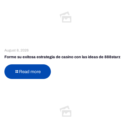
August 8, 2026
Forme su exitosa estrategia de casino con las ideas de 888starz
Read more