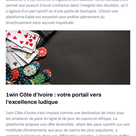
permet aux joueurs d’avoir confiance dans l’intégrité des résultats, qu’il
s’agisse d’un pari sportif ou d’une partie de blackjack. Choisir une
plateforme fiable est essentiel pour profiter pleinement du
divertissement sans aucune inquiétude.
1win Côte d’Ivoire : votre portail vers
l’excellence ludique
1win Côte d’Ivoire s’est imposé comme une destination de choix pour
les amateurs de paris en ligne et de jeux de casino en Afrique. La
plateforme propose une offre diversifiée, allant des paris sportifs sur une
multitude d’événements aux jeux de casino les plus populaires, y