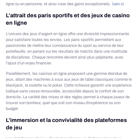
ligne ou en personne, et ainsi viser des gains exceptionnels.
1win ci
L’attrait des paris sportifs et des jeux de casino
en ligne
L’univers des jeux d’argent en ligne offre une diversité impressionnante
pour satisfaire toutes les envies. Les paris sportifs permettent aux
passionnés de mettre leur connaissance du sport au service de leur
portefeuille, en pariant sur les résultats de matchs dans une multitude
de disciplines. Chaque rencontre devient ainsi plus palpitante, avec
l’ajout d’un enjeu financier.
Parallèlement, les casinos en ligne proposent une gamme étendue de
jeux, allant des machines à sous aux jeux de table classiques comme le
blackjack, la roulette ou le poker. Cette richesse garantit une expérience
ludique sans cesse renouvelée, accessible depuis le confort de son
domicile. La variété des mises et des règles permet à chaque joueur de
trouver son bonheur, quel que soit son niveau d’expérience ou son
budget.
L’immersion et la convivialité des plateformes
de jeu