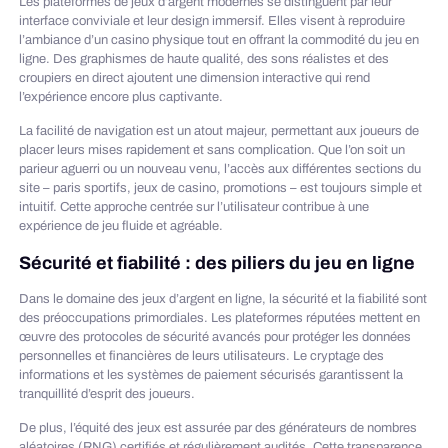
Les plateformes de jeux d’argent modernes se distinguent par leur
interface conviviale et leur design immersif. Elles visent à reproduire
l’ambiance d’un casino physique tout en offrant la commodité du jeu en
ligne. Des graphismes de haute qualité, des sons réalistes et des
croupiers en direct ajoutent une dimension interactive qui rend
l’expérience encore plus captivante.
La facilité de navigation est un atout majeur, permettant aux joueurs de
placer leurs mises rapidement et sans complication. Que l’on soit un
parieur aguerri ou un nouveau venu, l’accès aux différentes sections du
site – paris sportifs, jeux de casino, promotions – est toujours simple et
intuitif. Cette approche centrée sur l’utilisateur contribue à une
expérience de jeu fluide et agréable.
Sécurité et fiabilité : des piliers du jeu en ligne
Dans le domaine des jeux d’argent en ligne, la sécurité et la fiabilité sont
des préoccupations primordiales. Les plateformes réputées mettent en
œuvre des protocoles de sécurité avancés pour protéger les données
personnelles et financières de leurs utilisateurs. Le cryptage des
informations et les systèmes de paiement sécurisés garantissent la
tranquillité d’esprit des joueurs.
De plus, l’équité des jeux est assurée par des générateurs de nombres
aléatoires (RNG) certifiés et régulièrement audités. Cette transparence