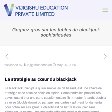
Gagnez gros sur les tables de blackjack
sophistiquées
Published by
vijigishuadmin
on
May 20, 2026
La stratégie au cœur du blackjack
Le blackjack, bien plus qu’un simple jeu de hasard, est une affaire de
stratégie et de prise de décision rapide. Comprendre les probabilités,
savoir quand tirer une carte supplémentaire (hit), rester (stand), doubler
sa mise (double down) ou partager ses cartes (split) est fondamental
pour optimiser ses gains. L’objectif est de battre le croupier sans