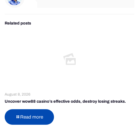
Related posts
August 8, 2026
Uncover wow88 casino’s effective odds, destroy losing streaks.
Read more