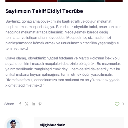
Saytımızın Təklif Etdiyi Təcrübə
Saytımız, qonaqlama obyektimizlə bağlı ətraflı və dolğun məlumat
təqdim etmək məqsədi daşıyır. Burada siz obyektin tarixi, onun sahibləri
haqqında məlumatlar tapa bilərsiniz. Necə gəlmək barədə dəqiq
təlimatlar və istiqamətlər mövcuddur. Məqsədimiz, sizin səfərinizi
planlaşdırmaqda kömək etmək və unudulmaz bir təcrübə yaşamağınızı
təmin etməkdir.
Əlavə olaraq, obyektimizin gözəl fotolarını və Marco Polo’nun İpək Yolu
səyahətləri kimi maraqlı məqalələri də sizinlə bölüşürük. Bu məzmunlar,
yalnız təcrübənizi zənginləşdirmək deyil, həm də sizi dəvət etdiyimiz bu
unikal məkana heyran qalmağınızı təmin etmək üçün yaradılmışdır.
Bizim fəlsəfəmiz, qonaqlarımıza tam məlumat və ən yüksək səviyyədə
xidmət təqdim etməkdir.
Share
0
vijigishuadmin