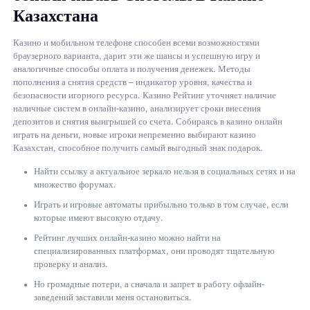
Казахстана
Казино и мобильном телефоне способен всеми возможностями
браузерного варианта, дарит эти же шансы и успешную игру и
аналогичные способы оплата и получения денежек. Методы
пополнения а снятия средств – индикатор уровня, качества и
безопасности игорного ресурса. Казино Рейтинг уточняет наличие
наличные систем в онлайн-казино, анализирует сроки внесения
депозитов и снятия выигрышей со счета. Собираясь в казино онлайн
играть на деньги, новые игроки непременно выбирают казино
Казахстан, способное получить самый выгодный знак подарок.
Найти ссылку а актуальное зеркало нельзя в социальных сетях и на
множество форумах.
Играть и игровые автоматы прибыльно только в том случае, если
которые имеют высокую отдачу.
Рейтинг лучших онлайн-казино можно найти на
специализированных платформах, они проводят тщательную
проверку и анализ.
Но громадные потери, а сначала и запрет в работу офлайн-
заведений заставили меня остановиться.