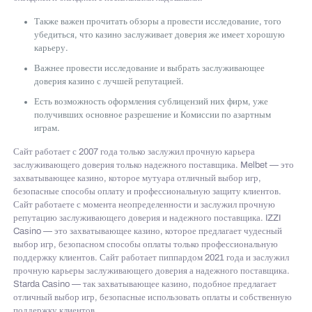
Также важен прочитать обзоры а провести исследование, того
убедиться, что казино заслуживает доверия же имеет хорошую
карьеру.
Важнее провести исследование и выбрать заслуживающее
доверия казино с лучшей репутацией.
Есть возможность оформления сублицензий них фирм, уже
получивших основное разрешение и Комиссии по азартным
играм.
Сайт работает с 2007 года только заслужил прочную карьера
заслуживающего доверия только надежного поставщика. Melbet — это
захватывающее казино, которое мутуара отличный выбор игр,
безопасные способы оплату и профессиональную защиту клиентов.
Сайт работаете с момента неопределенности и заслужил прочную
репутацию заслуживающего доверия и надежного поставщика. IZZI
Casino — это захватывающее казино, которое предлагает чудесный
выбор игр, безопасном способы оплаты только профессиональную
поддержку клиентов. Сайт работает пиппардом 2021 года и заслужил
прочную карьеры заслуживающего доверия а надежного поставщика.
Starda Casino — так захватывающее казино, подобное предлагает
отличный выбор игр, безопасные использовать оплаты и собственную
поддержку клиентов.