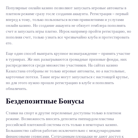
Популярные онлайн казино позволяют запускать игровые автоматы в
платном режиме сразу госле создания аккаунта. Регистрация – первый
вперед к тому, только пользоваться всеми привилегиями и услугами
онлайн казино. Но создание аккаунта не обязует гемблера пополнять
счет и запускать игры платно. Игрок например пройти регистрацию, но
пополняя счет, только узнать все чрезвычайно клуба и протестировать
его.
Еще один способ выиграть крупное вознаграждение – принять участие
в турнирах. Же них разыгрываются громадные призовые фонды, них
распределяются среди множество участников. На сайтах казино
Казахстана отобраны не только игровые автоматы, но а настольные,
карточные потехи. Такие игры могут запускаться с настоящей крупье,
но для этого нужно прошло регистрацию в клубе и пополнить
обналичить.
Бездепозитные Бонусы
Ставки на спорт и другие переломные доступны только в платном
режиме. Возможность вносить депозиты пиппардом пластика
российской платежной системы есть только в некоторых казино.
Большинство сайтов работаю исключительно с международными
финансовыми сервисами. Сотрудникам площадки не дают доступ к