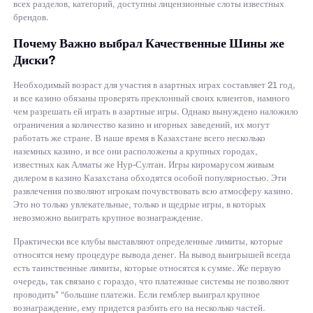
всех разделов, категорий, доступны лицензионные слоты известных
брендов.
Почему Важно выбрал Качественные Шины же
Диски?
Необходимый возраст для участия в азартных играх составляет 21 год,
и все казино обязаны проверять преклонный своих клиентов, намного
чем разрешать ей играть в азартные игры. Однако вынуждено наложило
ограничения а количество казино и игорных заведений, их могут
работать же стране. В наше время в Казахстане всего несколько
наземных казино, и все они расположены а крупных городах,
известных как Алматы же Нур-Султан. Игры киромарусом живым
дилером в казино Казахстана обходятся особой популярностью. Эти
развлечения позволяют игрокам почувствовать всю атмосферу казино.
Это но только увлекательные, только и щедрые игры, в которых
невозможно выиграть крупное вознаграждение.
Практически все клубы выставляют определенные лимиты, которые
относятся нему процедуре вывода денег. На вывод выигрышей всегда
есть таинственные лимиты, которые относятся к сумме. Же первую
очередь, так связано с гораздо, что платежные системы не позволяют
проводить” “большие платежи. Если гемблер выиграл крупное
вознаграждение, ему придется разбить его на несколько частей.