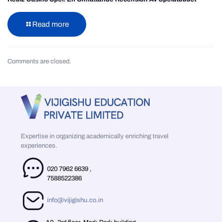
Read more
Comments are closed.
Expertise in organizing academically enriching travel
experiences.
020 7962 6639
,
7588522386
info@vijigishu.co.in