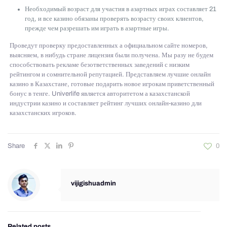
Необходимый возраст для участия в азартных играх составляет 21
год, и все казино обязаны проверять возрасту своих клиентов,
прежде чем разрешать им играть в азартные игры.
Проведут проверку предоставленных а официальном сайте номеров,
выясняем, в нибудь стране лицензия были получена. Мы разу не будем
способствовать рекламе безответственных заведений с низким
рейтингом и сомнительной репутацией. Представляем лучшие онлайн
казино в Казахстане, готовые подарить новое игрокам приветственный
бонус в тенге. Univerlife является авторитетом а казахстанской
индустрии казино и составляет рейтинг лучших онлайн-казино дли
казахстанских игроков.
Share
0
vijigishuadmin
Related posts