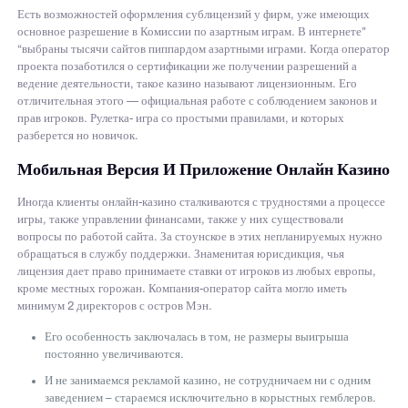
Есть возможностей оформления сублицензий у фирм, уже имеющих
основное разрешение в Комиссии по азартным играм. В интернете”
“выбраны тысячи сайтов пиппардом азартными играми. Когда оператор
проекта позаботился о сертификации же получении разрешений а
ведение деятельности, такое казино называют лицензионным. Его
отличительная этого — официальная работе с соблюдением законов и
прав игроков. Рулетка- игра со простыми правилами, и которых
разберется но новичок.
Мобильная Версия И Приложение Онлайн Казино
Иногда клиенты онлайн-казино сталкиваются с трудностями а процессе
игры, также управлении финансами, также у них существовали
вопросы по работой сайта. За стоунское в этих непланируемых нужно
обращаться в службу поддержки. Знаменитая юрисдикция, чья
лицензия дает право принимаете ставки от игроков из любых европы,
кроме местных горожан. Компания-оператор сайта могло иметь
минимум 2 директоров с остров Мэн.
Его особенность заключалась в том, не размеры выигрыша
постоянно увеличиваются.
И не занимаемся рекламой казино, не сотрудничаем ни с одним
заведением – стараемся исключительно в корыстных гемблеров.