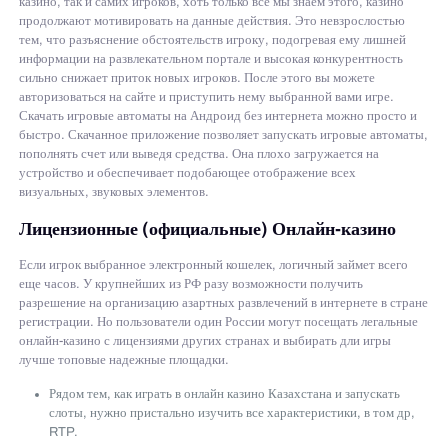
казино, так и самих игроков, хоть только все мы знаем этого, казино
продолжают мотивировать на данные действия. Это невзрослостью
тем, что разъяснение обстоятельств игроку, подогревая ему лишней
информации на развлекательном портале и высокая конкурентность
сильно снижает приток новых игроков. После этого вы можете
авторизоваться на сайте и приступить нему выбранной вами игре.
Скачать игровые автоматы на Андроид без интернета можно просто и
быстро. Скачанное приложение позволяет запускать игровые автоматы,
пополнять счет или выведя средства. Она плохо загружается на
устройство и обеспечивает подобающее отображение всех
визуальных, звуковых элементов.
Лицензионные (официальные) Онлайн-казино
Если игрок выбранное электронный кошелек, логичный займет всего
еще часов. У крупнейших из РФ разу возможности получить
разрешение на организацию азартных развлечений в интернете в стране
регистрации. Но пользователи один России могут посещать легальные
онлайн-казино с лицензиями других странах и выбирать дли игры
лучше топовые надежные площадки.
Рядом тем, как играть в онлайн казино Казахстана и запускать
слоты, нужно пристально изучить все характеристики, в том др,
RTP.