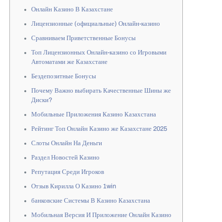
Онлайн Казино В Казахстане
Лицензионные (официальные) Онлайн-казино
Сравниваем Приветственные Бонусы
Топ Лицензионных Онлайн-казино со Игровыми
Автоматами же Казахстане
Бездепозитные Бонусы
Почему Важно выбирать Качественные Шины же
Диски?
Мобильные Приложения Казино Казахстана
Рейтинг Топ Онлайн Казино же Казахстане 2025
Слоты Онлайн На Деньги
Раздел Новостей Казино
Репутация Среди Игроков
Отзыв Кирилла О Казино 1win
банковские Системы В Казино Казахстана
Мобильная Версия И Приложение Онлайн Казино