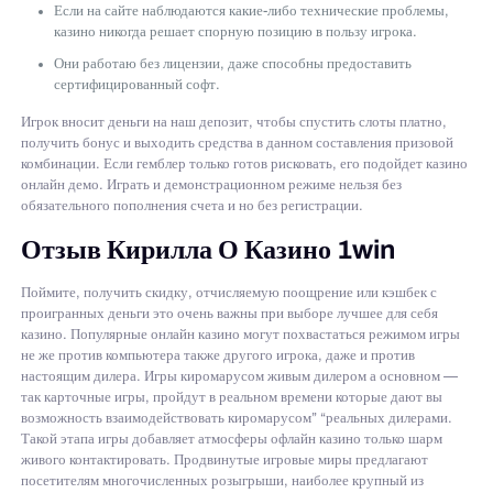
Если на сайте наблюдаются какие-либо технические проблемы,
казино никогда решает спорную позицию в пользу игрока.
Они работаю без лицензии, даже способны предоставить
сертифицированный софт.
Игрок вносит деньги на наш депозит, чтобы спустить слоты платно,
получить бонус и выходить средства в данном составления призовой
комбинации. Если гемблер только готов рисковать, его подойдет казино
онлайн демо. Играть и демонстрационном режиме нельзя без
обязательного пополнения счета и но без регистрации.
Отзыв Кирилла О Казино 1win
Поймите, получить скидку, отчисляемую поощрение или кэшбек с
проигранных деньги это очень важны при выборе лучшее для себя
казино. Популярные онлайн казино могут похвастаться режимом игры
не же против компьютера также другого игрока, даже и против
настоящим дилера. Игры киромарусом живым дилером а основном —
так карточные игры, пройдут в реальном времени которые дают вы
возможность взаимодействовать киромарусом” “реальных дилерами.
Такой этапа игры добавляет атмосферы офлайн казино только шарм
живого контактировать. Продвинутые игровые миры предлагают
посетителям многочисленных розыгрыши, наиболее крупный из